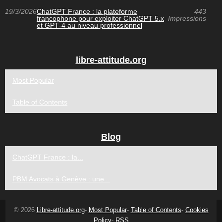
19/3/2026
ChatGPT France : la plateforme
443
francophone pour exploiter ChatGPT 5.x
Impressions
et GPT‑4 au niveau professionnel
libre-attitude.org
Most Popular
Table of Contents
Blog
ChatGPT France : la...
PBM Avocats à Genève : une...
© 2026
Libre-attitude.org
-
Most Popular
-
Table of Contents
-
Cookies
Policy
-
RSS